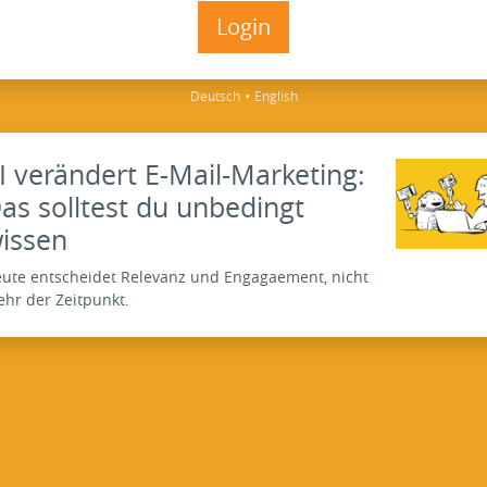
•
Deutsch
English
I verändert E-Mail-Marketing:
as solltest du unbedingt
issen
ute entscheidet Relevanz und Engagaement, nicht
hr der Zeitpunkt.